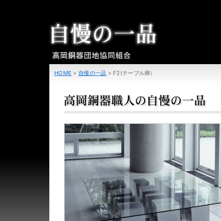
HOME
>
自慢の一品
>
F2(テーブル脚）