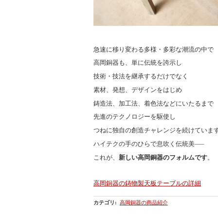
急速に移り変わる多様・多彩な潮流の中で
高岡銅器も、単に伝統を誇示し
技術・技法を継承するだけでなく
素材、発想、デザインをはじめ
鋳造法、加工法、着色法などにいたるまで
先進のテクノロジーを駆使し
つねに独自の創造チャレンジを続けていま
ハイテクの手のひらで息吹く伝統美—–
これが、
新しい高岡銅器のフォルムです
。
高岡銅器の鋳物製天板テーブルの詳細
カテゴリ
:
高岡銅器の商品紹介