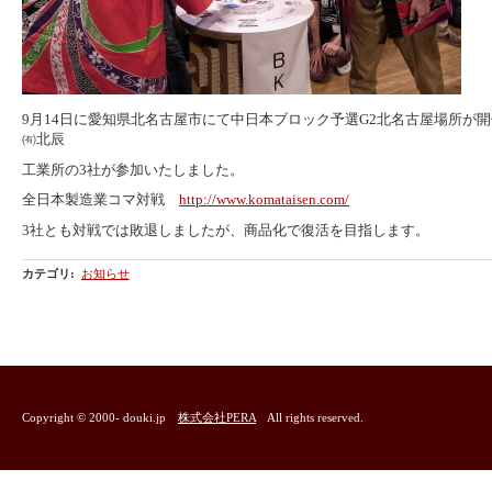
9月14日に愛知県北名古屋市にて中日本ブロック予選G2北名古屋場所が
㈲北辰
工業所の3社が参加いたしました。
全日本製造業コマ対戦
http://www.komataisen.com/
3社とも対戦では敗退しましたが、商品化で復活を目指します。
カテゴリ
:
お知らせ
Copyright © 2000- douki.jp
株式会社PERA
All rights reserved.